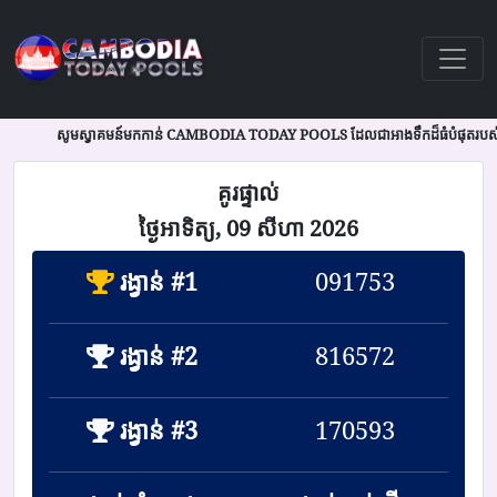
សូមស្វាគមន៍មកកាន់ CAMBODIA TODAY POOLS ដែលជាអាងទឹកដ៏ធំបំផុតរបស់ប្រទេសកម្
គូរផ្ទាល់
ថ្ងៃអាទិត្យ, 09 សីហា 2026
រង្វាន់ #1
091753
រង្វាន់ #2
816572
រង្វាន់ #3
170593