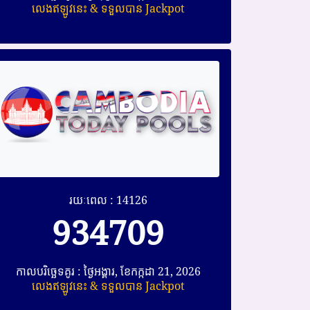
លេងឥឡូវនេះ & ទទួលបាន Jackpot
រយៈពេល : 14126
934709
កាលបរិច្ឆេទគូរ : ថ្ងៃអង្គារ, ខែកក្កដា 21, 2026
លេងឥឡូវនេះ & ទទួលបាន Jackpot