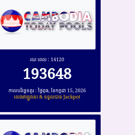
រយៈពេល : 14120
193648
កាលបរិច្ឆេទគូរ : ថ្ងៃពុធ, ខែកក្កដា 15, 2026
លេងឥឡូវនេះ & ទទួលបាន Jackpot