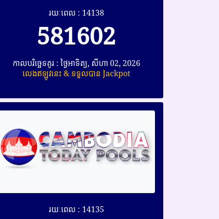
រយៈពេល : 14138
581602
កាលបរិច្ឆេទគូរ : ថ្ងៃអាទិត្យ, សីហា 02, 2026
លេងឥឡូវនេះ & ទទួលបាន Jackpot
រយៈពេល : 14135