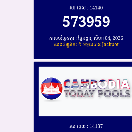
រយៈពេល : 14140
573959
កាលបរិច្ឆេទគូរ : ថ្ងៃអង្គារ, សីហា 04, 2026
លេងឥឡូវនេះ & ទទួលបាន Jackpot
រយៈពេល : 14137