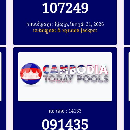
107249
កាលបរិច្ឆេទគូរ : ថ្ងៃសុក្រ, ខែកក្កដា 31, 2026
លេងឥឡូវនេះ & ទទួលបាន Jackpot
រយៈពេល : 14133
091435