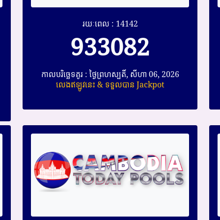
រយៈពេល : 14142
933082
កាលបរិច្ឆេទគូរ : ថ្ងៃព្រហស្បតិ៍, សីហា 06, 2026
លេងឥឡូវនេះ & ទទួលបាន Jackpot