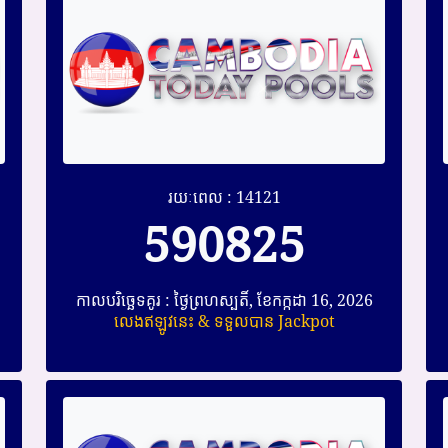
រយៈពេល : 14121
590825
កាលបរិច្ឆេទគូរ : ថ្ងៃព្រហស្បតិ៍, ខែកក្កដា 16, 2026
លេងឥឡូវនេះ & ទទួលបាន Jackpot