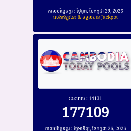
កាលបរិច្ឆេទគូរ : ថ្ងៃពុធ, ខែកក្កដា 29, 2026
លេងឥឡូវនេះ & ទទួលបាន Jackpot
រយៈពេល : 14131
177109
កាលបរិច្ឆេទគូរ : ថ្ងៃអាទិត្យ, ខែកក្កដា 26, 2026