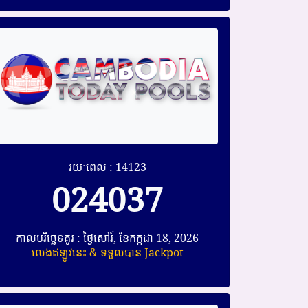
រយៈពេល : 14123
024037
កាលបរិច្ឆេទគូរ : ថ្ងៃសៅរ៍, ខែកក្កដា 18, 2026
លេងឥឡូវនេះ & ទទួលបាន Jackpot