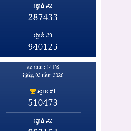
រង្វាន់ #2
287433
រង្វាន់ #3
940125
រយៈពេល : 14139
ថ្ងៃច័ន្ទ, 03 សីហា 2026
រង្វាន់ #1
510473
រង្វាន់ #2