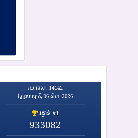
រយៈពេល : 14142
ថ្ងៃព្រហស្បតិ៍, 06 សីហា 2026
រង្វាន់ #1
933082