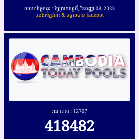
កាលបរិច្ឆេទគូរ : ថ្ងៃព្រហស្បតិ៍, ខែកញ្ញា 08, 2022
លេងឥឡូវនេះ & ទទួលបាន Jackpot
រយៈពេល : 12707
418482