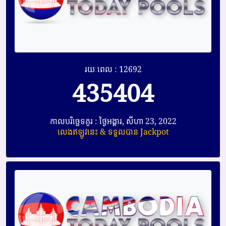
រយៈពេល : 12692
435404
កាលបរិច្ឆេទគូរ : ថ្ងៃអង្គារ, សីហា 23, 2022
លេងឥឡូវនេះ & ទទួលបាន Jackpot