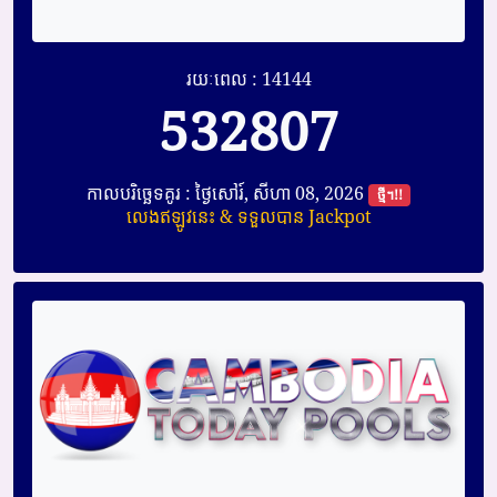
រយៈពេល : 14144
532807
កាលបរិច្ឆេទគូរ : ថ្ងៃសៅរ៍, សីហា 08, 2026
ថ្មី។!!
លេងឥឡូវនេះ & ទទួលបាន Jackpot