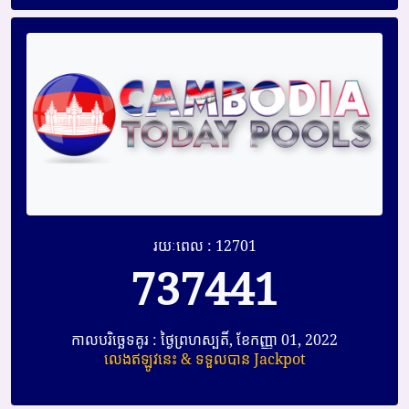
រយៈពេល : 12701
737441
កាលបរិច្ឆេទគូរ : ថ្ងៃព្រហស្បតិ៍, ខែកញ្ញា 01, 2022
លេងឥឡូវនេះ & ទទួលបាន Jackpot