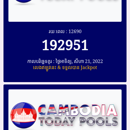
រយៈពេល : 12690
192951
កាលបរិច្ឆេទគូរ : ថ្ងៃអាទិត្យ, សីហា 21, 2022
លេងឥឡូវនេះ & ទទួលបាន Jackpot