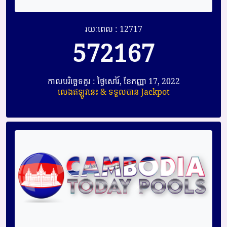
រយៈពេល : 12717
572167
កាលបរិច្ឆេទគូរ : ថ្ងៃសៅរ៍, ខែកញ្ញា 17, 2022
លេងឥឡូវនេះ & ទទួលបាន Jackpot